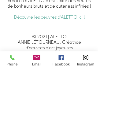
création d'ALETTO c’est t’offrir des heures
de bonheurs bruts et de cuteness infinies !
Découvre les oeuvres d'ALETTO ici !
© 2021 | ALETTO
ANNIE LÉTOURNEAU, Créatrice
d'oeuvres d'art joyeuses
ART ABSTRAIT CONTEMPORAIN |
AQUARELLE - MÉDIAS MIXTES
Phone
Email
Facebook
Instagram
info@alettoart.com
-
819-692-3632
Trois-Rivières | Québec | Canada
Conditions de vente
|
Politique de confidentialité
Restons en contact !
Pour avoir des nouvelles d'ALETTO, être
informé des nouveautés, savoir où sont