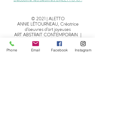
Découvre les oeuvres d'ALETTO ici !
© 2021 | ALETTO
ANNIE LÉTOURNEAU, Créatrice
d'oeuvres d'art joyeuses
ART ABSTRAIT CONTEMPORAIN |
AQUARELLE - MÉDIAS MIXTES
info@alettoart.com
-
819-692-3632
Phone
Email
Facebook
Instagram
Trois-Rivières | Québec | Canada
Conditions de vente
|
Politique de confidentialité
Restons en contact !
Pour avoir des nouvelles d'ALETTO, être
informé des nouveautés, savoir où sont
les expos et parfois, recevoir des
promos, inscris-toi à ma liste d'envoi !