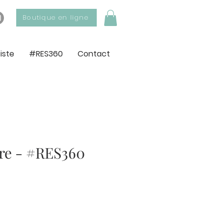
Boutique en ligne
tiste
#RES360
Contact
re - #RES360