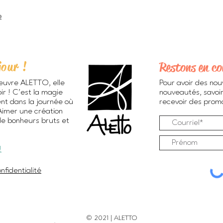
0
jour !
Restons en co
euvre ALETTO, elle
Pour avoir des nou
ir ! C’est la magie
nouveautés, savoir
ent dans la journée où
recevoir des promos
 Aimer une création
de bonheurs bruts et
!
nfidentialité
© 2021 | ALETTO