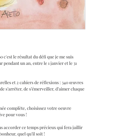
spécialiste en imp
Les oeuvres de la
à la demande. Le
sont envoyées à l'
prévoir un délai d
oeuvre.
'est le résultat du défi que je me suis
pendant un an, entre le 1 janvier et le 31
elles et 2 cahiers de réflexions : 340 œuvres
de s’arrêter, de s’émerveiller, d’aimer chaque
née complète, choisissez votre oeuvre
tive pour vous !
us accorder ce temps précieux qui fera jaillir
nheur, quel qu’il soit !