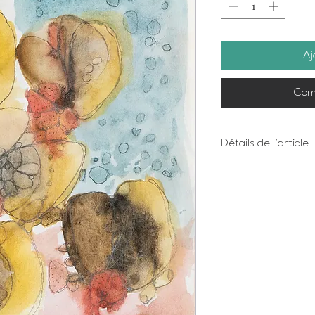
Aj
Com
Détails de l'article
Impression numériq
Dimensions 8 X 10 
bordure
Chaque oeuvre est 
Papier beaux-arts 
acide, 100% coton 
Prête à encadrer 
Emballage personn
en cadeau
Imprimée à Trois-