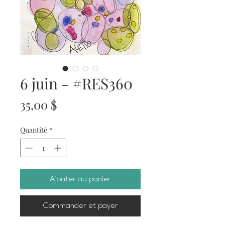
6 juin - #RES360
Prix
35,00 $
Quantité
*
Ajouter au panier
Commander et payer