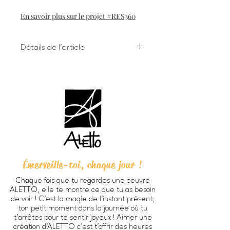
En savoir plus sur le projet #RES360
Détails de l'article
Impression numérique à l'encre
giclée sur papier d'art
Dimensions 8 X 10 pouces (203 X
254 cm) incluant bordure
Chaque oeuvre est signée à la main
au verso
Papier beaux-arts Verona 250
HD, fini mat lisse, sans acide, 100%
coton (270g/m2).
Émerveille-toi, chaque jour !
Prête à encadrer -
cadre non
inclus
Chaque fois que tu regardes une oeuvre
Emballage personnalisé ALETTO
ALETTO, elle te montre ce que tu as besoin
parfait pour offrir en cadeau
de voir ! C’est la magie de l’instant présent,
Imprimée à Trois-Rivières
ton petit moment dans la journée où tu
au Québec par
Alinéart
, spécialiste
t’arrêtes pour te sentir joyeux ! Aimer une
création d'ALETTO c’est t’offrir des heures
en impression d'oeuvres d'art