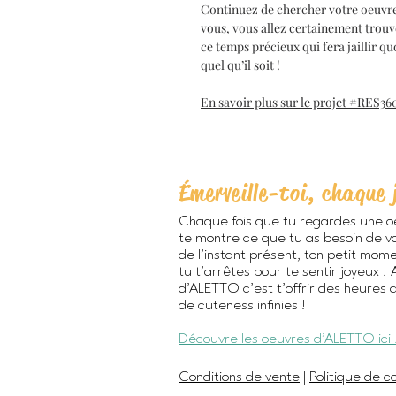
Continuez de chercher votre oeuvre p
vous, vous allez certainement trouv
ce temps précieux qui fera jaillir
quel qu’il soit !
En savoir plus sur le projet #RES36
Émerveille-toi, chaque 
Chaque fois que tu regardes une o
te montre ce que tu as besoin de vo
de l’instant présent, ton petit mom
tu t’arrêtes pour te sentir joyeux !
d'ALETTO c’est t’offrir des heures 
de cuteness infinies !
Découvre les oeuvres d'ALETTO ici 
Conditions de vente
|
Politique de co