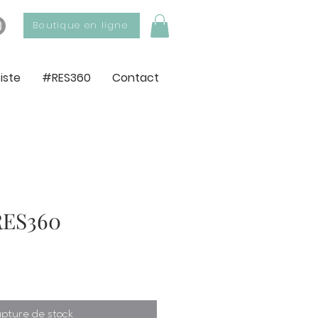
Boutique en ligne
tiste
#RES360
Contact
#RES360
pture de stock