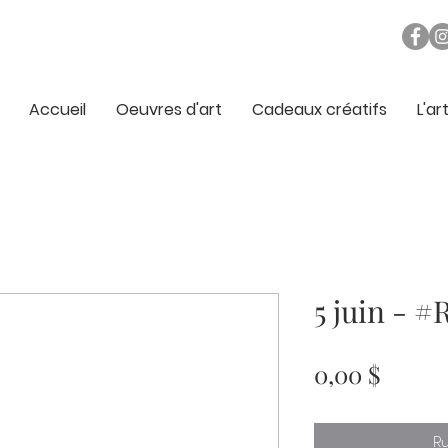
Accueil
Oeuvres d'art
Cadeaux créatifs
L'ar
5 juin - 
Prix
0,00 $
Ru