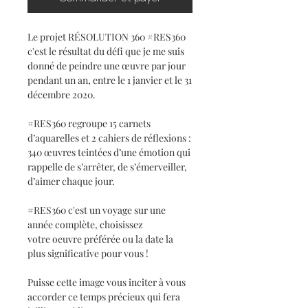
Le projet RÉSOLUTION 360 #RES360
c'est le résultat du défi que je me suis
donné de peindre une œuvre par jour
pendant un an, entre le 1 janvier et le 31
décembre 2020.
#RES360 regroupe 15 carnets
d’aquarelles et 2 cahiers de réflexions :
340 œuvres teintées d’une émotion qui
rappelle de s’arrêter, de s’émerveiller,
d’aimer chaque jour.
#RES360 c'est un voyage sur une
année complète, choisissez
votre oeuvre préférée ou la date la
plus significative pour vous !
Puisse cette image vous inciter à vous
accorder ce temps précieux qui fera