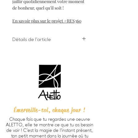
jaillir quotidiennement votre moment
de bonheur, quel qu’il soit !
En savoir plus sur le projet #RES360
Détails de l'article
Impression numérique à l'encre
giclée sur papier d'art
Dimensions 8 X 10 pouces (203 X
254 cm) incluant bordure
Chaque oeuvre est signée à la main
au verso
Papier beaux-arts Verona 250
HD, fini mat lisse, sans acide, 100%
coton (270g/m2).
Émerveille-toi, chaque jour !
Prête à encadrer -
cadre non
inclus
Chaque fois que tu regardes une oeuvre
Emballage personnalisé ALETTO
ALETTO, elle te montre ce que tu as besoin
parfait pour offrir en cadeau
de voir ! C’est la magie de l’instant présent,
Imprimée à Trois-Rivières
ton petit moment dans la journée où tu