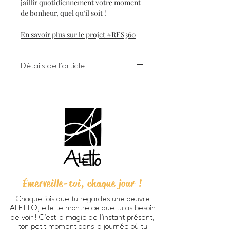
jaillir quotidiennement votre moment
de bonheur, quel qu’il soit !
En savoir plus sur le projet #RES360
Détails de l'article
Impression numérique à l'encre
giclée sur papier d'art
Dimensions 8 X 10 pouces (203 X
254 cm) incluant bordure
Chaque oeuvre est signée à la main
au verso
Papier beaux-arts Verona 250
HD, fini mat lisse, sans acide, 100%
coton (270g/m2).
Émerveille-toi, chaque jour !
Prête à encadrer -
cadre non
inclus
Chaque fois que tu regardes une oeuvre
Emballage personnalisé ALETTO
ALETTO, elle te montre ce que tu as besoin
parfait pour offrir en cadeau
de voir ! C’est la magie de l’instant présent,
Imprimée à Trois-Rivières
ton petit moment dans la journée où tu