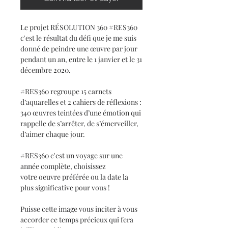
Le projet RÉSOLUTION 360 #RES360
c'est le résultat du défi que je me suis
donné de peindre une œuvre par jour
pendant un an, entre le 1 janvier et le 31
décembre 2020.
#RES360 regroupe 15 carnets
d’aquarelles et 2 cahiers de réflexions :
340 œuvres teintées d’une émotion qui
rappelle de s’arrêter, de s’émerveiller,
d’aimer chaque jour.
#RES360 c'est un voyage sur une
année complète, choisissez
votre oeuvre préférée ou la date la
plus significative pour vous !
Puisse cette image vous inciter à vous
accorder ce temps précieux qui fera