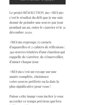
Le projet RÉSOLUTION 360 #RES360
c'est le résultat du défi que je me suis
donné de peindre une œuvre par jour
pendant un an, entre le 1 janvier et le 31
décembre 2020.
#RES360 regroupe 15 carnets
d’aquarelles et 2 cahiers de réflexions :
340 œuvres teintées d’une émotion qui
rappelle de s’arrêter, de s’émerveiller,
d’aimer chaque jour.
#RES360 c'est un voyage sur une
année complète, choisissez
votre oeuvre préférée ou la date la
plus significative pour vous !
Puisse cette image vous inciter à vous
accorder ce temps précieux qui fera