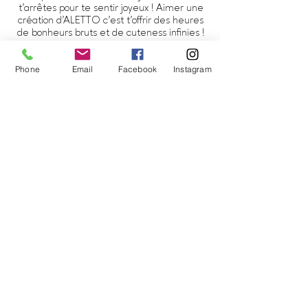
au Québec par
Alinéart
, spécialiste
t’arrêtes pour te sentir joyeux ! Aimer une
création d'ALETTO c’est t’offrir des heures
en impression d'oeuvres d'art
de bonheurs bruts et de cuteness infinies !
Les oeuvres de la collection
#RES360 sont imprimées à la
Découvre les oeuvres d'ALETTO ici !
demande. Les commandes
Phone
Email
Facebook
Instagram
d'impression sont envoyées à
l'imprimeur deux fois par mois,
© 2021 | ALETTO
prévoir un délai de 2 semaines pour
ANNIE LÉTOURNEAU, Créatrice
recevoir votre oeuvre.
d'oeuvres d'art joyeuses
ART ABSTRAIT CONTEMPORAIN |
AQUARELLE - MÉDIAS MIXTES
info@alettoart.com
-
819-692-3632
Trois-Rivières | Québec | Canada
Conditions de vente
|
Politique de confidentialité
Restons en contact !