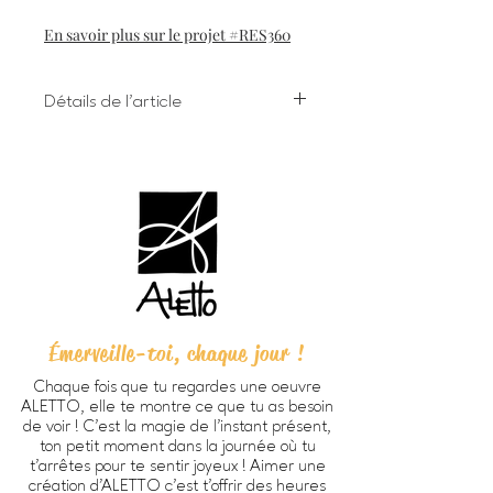
En savoir plus sur le projet #RES360
Détails de l'article
Impression numérique à l'encre
giclée sur papier d'art
Dimensions 8 X 10 pouces (203 X
254 cm) incluant bordure
Chaque oeuvre est signée à la main
au verso
Papier beaux-arts Verona 250
HD, fini mat lisse, sans acide, 100%
coton (270g/m2).
Émerveille-toi, chaque jour !
Prête à encadrer -
cadre non
inclus
Chaque fois que tu regardes une oeuvre
Emballage personnalisé ALETTO
ALETTO, elle te montre ce que tu as besoin
parfait pour offrir en cadeau
de voir ! C’est la magie de l’instant présent,
Imprimée à Trois-Rivières
ton petit moment dans la journée où tu
au Québec par
Alinéart
, spécialiste
t’arrêtes pour te sentir joyeux ! Aimer une
création d'ALETTO c’est t’offrir des heures
en impression d'oeuvres d'art