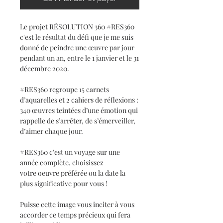
Le projet RÉSOLUTION 360 #RES360
c'est le résultat du défi que je me suis
donné de peindre une œuvre par jour
pendant un an, entre le 1 janvier et le 31
décembre 2020.
#RES360 regroupe 15 carnets
d’aquarelles et 2 cahiers de réflexions :
340 œuvres teintées d’une émotion qui
rappelle de s’arrêter, de s’émerveiller,
d’aimer chaque jour.
#RES360 c'est un voyage sur une
année complète, choisissez
votre oeuvre préférée ou la date la
plus significative pour vous !
Puisse cette image vous inciter à vous
accorder ce temps précieux qui fera