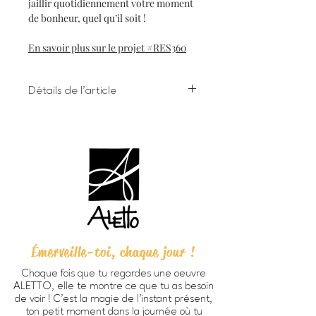
jaillir quotidiennement votre moment
de bonheur, quel qu’il soit !
En savoir plus sur le projet #RES360
Détails de l'article
Impression numérique à l'encre
giclée sur papier d'art
Dimensions 8 X 10 pouces (203 X
254 cm) incluant bordure
Chaque oeuvre est signée à la main
au verso
Papier beaux-arts Verona 250
HD, fini mat lisse, sans acide, 100%
coton (270g/m2).
Émerveille-toi, chaque jour !
Prête à encadrer -
cadre non
inclus
Chaque fois que tu regardes une oeuvre
Emballage personnalisé ALETTO
ALETTO, elle te montre ce que tu as besoin
parfait pour offrir en cadeau
de voir ! C’est la magie de l’instant présent,
Imprimée à Trois-Rivières
ton petit moment dans la journée où tu