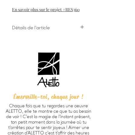
En savoir plus sur le projet #RES360
Détails de l'article
Impression numérique à l'encre
giclée sur papier d'art
Dimensions 8 X 10 pouces (203 X
254 cm) incluant bordure
Chaque oeuvre est signée à la main
au verso
Papier beaux-arts Verona 250
HD, fini mat lisse, sans acide, 100%
coton (270g/m2).
Émerveille-toi, chaque jour !
Prête à encadrer -
cadre non
inclus
Chaque fois que tu regardes une oeuvre
Emballage personnalisé ALETTO
ALETTO, elle te montre ce que tu as besoin
parfait pour offrir en cadeau
de voir ! C’est la magie de l’instant présent,
Imprimée à Trois-Rivières
ton petit moment dans la journée où tu
au Québec par
Alinéart
, spécialiste
t’arrêtes pour te sentir joyeux ! Aimer une
création d'ALETTO c’est t’offrir des heures
en impression d'oeuvres d'art