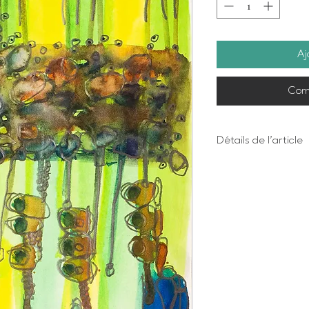
Aj
Com
Détails de l'article
Impression numériq
Dimensions 8 X 10 
bordure
Chaque oeuvre est 
Papier beaux-arts 
acide, 100% coton 
Prête à encadrer 
Emballage personn
en cadeau
Imprimée à Trois-