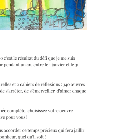
spécialiste en imp
Les oeuvres de la
à la demande. Le
sont envoyées à l'
prévoir un délai d
oeuvre.
'est le résultat du défi que je me suis
pendant un an, entre le 1 janvier et le 31
elles et 2 cahiers de réflexions : 340 œuvres
de s’arrêter, de s’émerveiller, d’aimer chaque
née complète, choisissez votre oeuvre
tive pour vous !
us accorder ce temps précieux qui fera jaillir
nheur, quel qu’il soit !