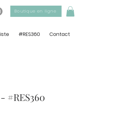
Boutique en ligne
tiste
#RES360
Contact
r - #RES360