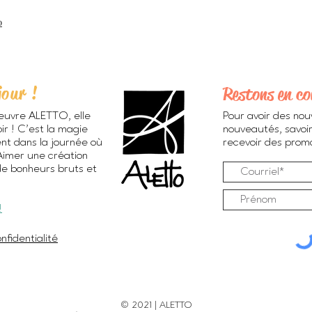
0
jour !
Restons en co
euvre ALETTO, elle
Pour avoir des nou
ir ! C’est la magie
nouveautés, savoir
ent dans la journée où
recevoir des promos
 Aimer une création
de bonheurs bruts et
!
nfidentialité
© 2021 | ALETTO