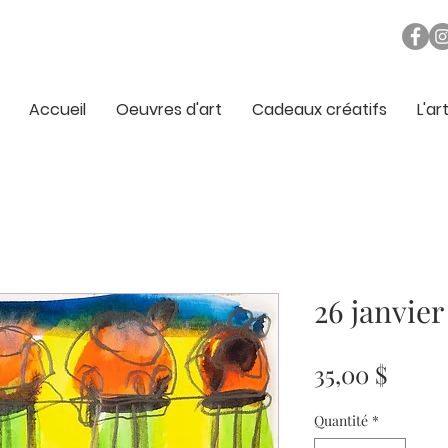
Accueil
Oeuvres d'art
Cadeaux créatifs
L'ar
26 janvie
Prix
35,00 $
Quantité
*