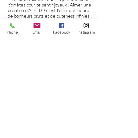
t’arrêtes pour te sentir joyeux ! Aimer une
création d'ALETTO c’est t’offrir des heures
de bonheurs bruts et de cuteness infinies !
Découvre les oeuvres d'ALETTO ici !
Phone
Email
Facebook
Instagram
© 2021 | ALETTO
ANNIE LÉTOURNEAU, Créatrice
d'oeuvres d'art joyeuses
ART ABSTRAIT CONTEMPORAIN |
AQUARELLE - MÉDIAS MIXTES
info@alettoart.com
-
819-692-3632
Trois-Rivières | Québec | Canada
Conditions de vente
|
Politique de confidentialité
Restons en contact !