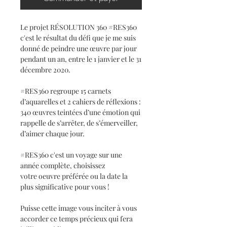
Le projet RÉSOLUTION 360 #RES360
c'est le résultat du défi que je me suis
donné de peindre une œuvre par jour
pendant un an, entre le 1 janvier et le 31
décembre 2020.
#RES360 regroupe 15 carnets
d’aquarelles et 2 cahiers de réflexions :
340 œuvres teintées d’une émotion qui
rappelle de s’arrêter, de s’émerveiller,
d’aimer chaque jour.
#RES360 c'est un voyage sur une
année complète, choisissez
votre oeuvre préférée ou la date la
plus significative pour vous !
Puisse cette image vous inciter à vous
accorder ce temps précieux qui fera