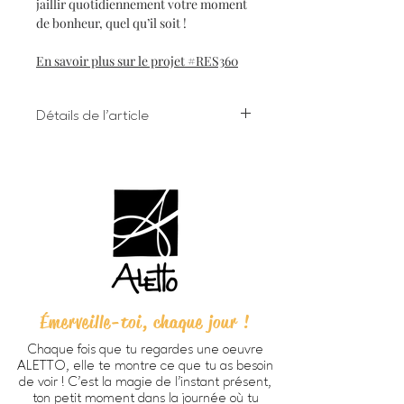
jaillir quotidiennement votre moment
de bonheur, quel qu’il soit !
En savoir plus sur le projet #RES360
Détails de l'article
Impression numérique à l'encre
giclée sur papier d'art
Dimensions 8 X 10 pouces (203 X
254 cm) incluant bordure
Chaque oeuvre est signée à la main
au verso
Papier beaux-arts Verona 250
HD, fini mat lisse, sans acide, 100%
coton (270g/m2).
Émerveille-toi, chaque jour !
Prête à encadrer -
cadre non
inclus
Chaque fois que tu regardes une oeuvre
Emballage personnalisé ALETTO
ALETTO, elle te montre ce que tu as besoin
parfait pour offrir en cadeau
de voir ! C’est la magie de l’instant présent,
Imprimée à Trois-Rivières
ton petit moment dans la journée où tu