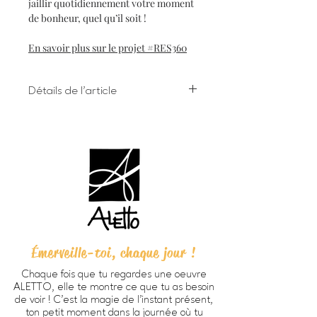
jaillir quotidiennement votre moment
de bonheur, quel qu’il soit !
En savoir plus sur le projet #RES360
Détails de l'article
Impression numérique à l'encre
giclée sur papier d'art
Dimensions 8 X 10 pouces (203 X
254 cm) incluant bordure
Chaque oeuvre est signée à la main
au verso
Papier beaux-arts Verona 250
HD, fini mat lisse, sans acide, 100%
coton (270g/m2).
Émerveille-toi, chaque jour !
Prête à encadrer -
cadre non
inclus
Chaque fois que tu regardes une oeuvre
Emballage personnalisé ALETTO
ALETTO, elle te montre ce que tu as besoin
parfait pour offrir en cadeau
de voir ! C’est la magie de l’instant présent,
Imprimée à Trois-Rivières
ton petit moment dans la journée où tu