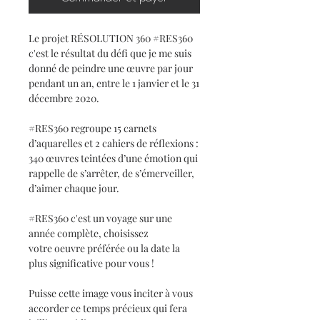
Le projet RÉSOLUTION 360 #RES360
c'est le résultat du défi que je me suis
donné de peindre une œuvre par jour
pendant un an, entre le 1 janvier et le 31
décembre 2020.
#RES360 regroupe 15 carnets
d’aquarelles et 2 cahiers de réflexions :
340 œuvres teintées d’une émotion qui
rappelle de s’arrêter, de s’émerveiller,
d’aimer chaque jour.
#RES360 c'est un voyage sur une
année complète, choisissez
votre oeuvre préférée ou la date la
plus significative pour vous !
Puisse cette image vous inciter à vous
accorder ce temps précieux qui fera