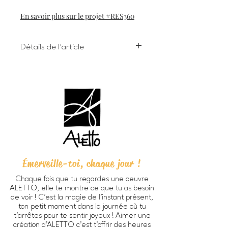
En savoir plus sur le projet #RES360
Détails de l'article
Impression numérique à l'encre
giclée sur papier d'art
Dimensions 8 X 10 pouces (203 X
254 cm) incluant bordure
Chaque oeuvre est signée à la main
au verso
Papier beaux-arts Verona 250
HD, fini mat lisse, sans acide, 100%
coton (270g/m2).
Émerveille-toi, chaque jour !
Prête à encadrer -
cadre non
inclus
Chaque fois que tu regardes une oeuvre
Emballage personnalisé ALETTO
ALETTO, elle te montre ce que tu as besoin
parfait pour offrir en cadeau
de voir ! C’est la magie de l’instant présent,
Imprimée à Trois-Rivières
ton petit moment dans la journée où tu
au Québec par
Alinéart
, spécialiste
t’arrêtes pour te sentir joyeux ! Aimer une
création d'ALETTO c’est t’offrir des heures
en impression d'oeuvres d'art