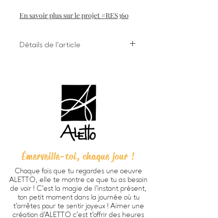
En savoir plus sur le projet #RES360
Détails de l'article
Impression numérique à l'encre
giclée sur papier d'art
Dimensions 8 X 10 pouces (203 X
254 cm) incluant bordure
Chaque oeuvre est signée à la main
au verso
Papier beaux-arts Verona 250
HD, fini mat lisse, sans acide, 100%
coton (270g/m2).
Émerveille-toi, chaque jour !
Prête à encadrer -
cadre non
inclus
Chaque fois que tu regardes une oeuvre
Emballage personnalisé ALETTO
ALETTO, elle te montre ce que tu as besoin
parfait pour offrir en cadeau
de voir ! C’est la magie de l’instant présent,
Imprimée à Trois-Rivières
ton petit moment dans la journée où tu
au Québec par
Alinéart
, spécialiste
t’arrêtes pour te sentir joyeux ! Aimer une
création d'ALETTO c’est t’offrir des heures
en impression d'oeuvres d'art