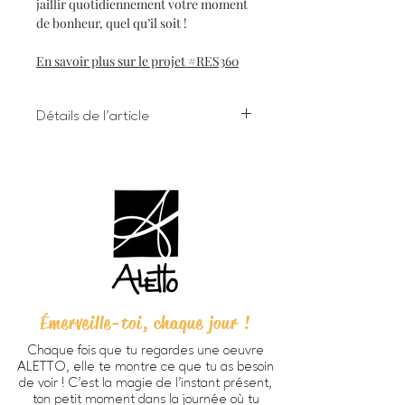
jaillir quotidiennement votre moment
de bonheur, quel qu’il soit !
En savoir plus sur le projet #RES360
Détails de l'article
Impression numérique à l'encre
giclée sur papier d'art
Dimensions 8 X 10 pouces (203 X
254 cm) incluant bordure
Chaque oeuvre est signée à la main
au verso
Papier beaux-arts Verona 250
HD, fini mat lisse, sans acide, 100%
coton (270g/m2).
Émerveille-toi, chaque jour !
Prête à encadrer -
cadre non
inclus
Chaque fois que tu regardes une oeuvre
Emballage personnalisé ALETTO
ALETTO, elle te montre ce que tu as besoin
parfait pour offrir en cadeau
de voir ! C’est la magie de l’instant présent,
Imprimée à Trois-Rivières
ton petit moment dans la journée où tu