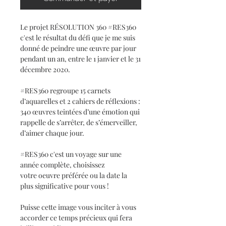
Le projet RÉSOLUTION 360 #RES360
c'est le résultat du défi que je me suis
donné de peindre une œuvre par jour
pendant un an, entre le 1 janvier et le 31
décembre 2020.
#RES360 regroupe 15 carnets
d’aquarelles et 2 cahiers de réflexions :
340 œuvres teintées d’une émotion qui
rappelle de s’arrêter, de s’émerveiller,
d’aimer chaque jour.
#RES360 c'est un voyage sur une
année complète, choisissez
votre oeuvre préférée ou la date la
plus significative pour vous !
Puisse cette image vous inciter à vous
accorder ce temps précieux qui fera