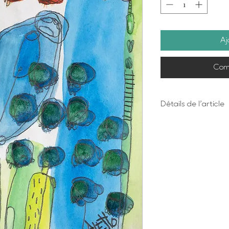
Aj
Com
Détails de l'article
Impression numériq
Dimensions 8 X 10 
bordure
Chaque oeuvre est 
Papier beaux-arts 
acide, 100% coton 
Prête à encadrer 
Emballage personn
en cadeau
Imprimée à Trois-