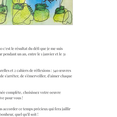
spécialiste en imp
Les oeuvres de la
à la demande. Le
sont envoyées à l'
prévoir un délai d
oeuvre.
'est le résultat du défi que je me suis
pendant un an, entre le 1 janvier et le 31
elles et 2 cahiers de réflexions : 340 œuvres
de s’arrêter, de s’émerveiller, d’aimer chaque
née complète, choisissez votre oeuvre
tive pour vous !
us accorder ce temps précieux qui fera jaillir
nheur, quel qu’il soit !