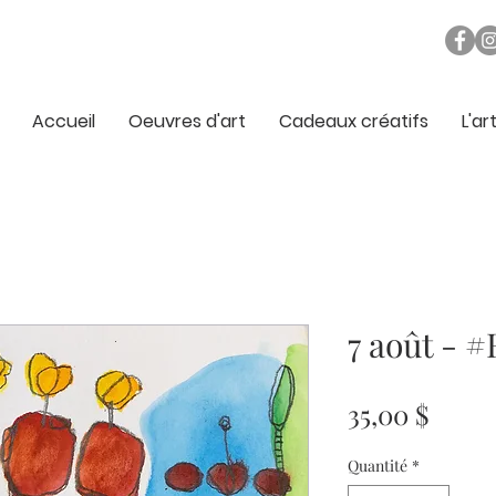
Accueil
Oeuvres d'art
Cadeaux créatifs
L'ar
7 août - 
Prix
35,00 $
Quantité
*