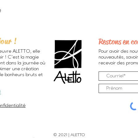
0
jour !
Restons en co
euvre ALETTO, elle
Pour avoir des nou
ir ! C’est la magie
nouveautés, savoir
ent dans la journée où
recevoir des promos
 Aimer une création
de bonheurs bruts et
!
nfidentialité
© 2021 | ALETTO