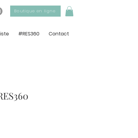
Boutique en ligne
tiste
#RES360
Contact
#RES360