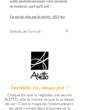
jaillir quotidiennement votre moment
de bonheur, quel qu’il soit !
En savoir plus sur le projet #RES360
Détails de l'article
Impression numérique à l'encre
giclée sur papier d'art
Dimensions 8 X 10 pouces (203 X
254 cm) incluant bordure
Chaque oeuvre est signée à la main
au verso
Papier beaux-arts Verona 250
HD, fini mat lisse, sans acide, 100%
coton (270g/m2).
Émerveille-toi, chaque jour !
Prête à encadrer -
cadre non
inclus
Chaque fois que tu regardes une oeuvre
Emballage personnalisé ALETTO
ALETTO, elle te montre ce que tu as besoin
parfait pour offrir en cadeau
de voir ! C’est la magie de l’instant présent,
Imprimée à Trois-Rivières
ton petit moment dans la journée où tu