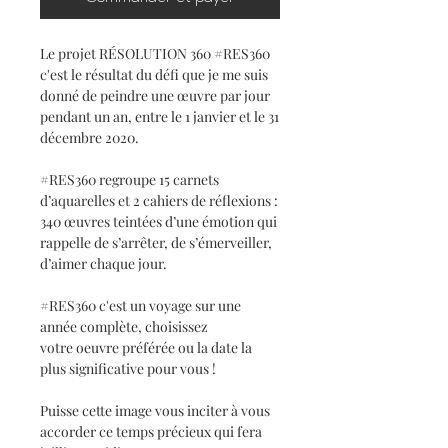
Le projet RÉSOLUTION 360 #RES360
c'est le résultat du défi que je me suis
donné de peindre une œuvre par jour
pendant un an, entre le 1 janvier et le 31
décembre 2020.
#RES360 regroupe 15 carnets
d’aquarelles et 2 cahiers de réflexions :
340 œuvres teintées d’une émotion qui
rappelle de s’arrêter, de s’émerveiller,
d’aimer chaque jour.
#RES360 c'est un voyage sur une
année complète, choisissez
votre oeuvre préférée ou la date la
plus significative pour vous !
Puisse cette image vous inciter à vous
accorder ce temps précieux qui fera