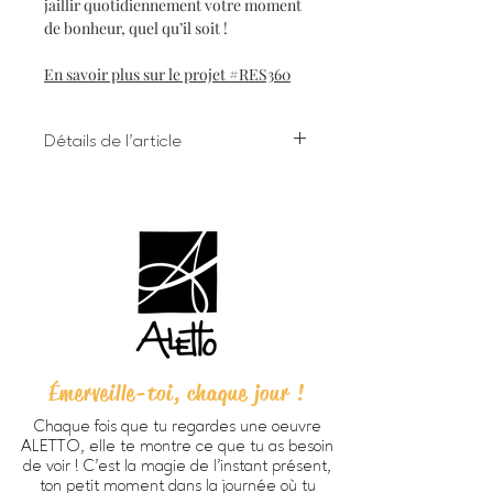
jaillir quotidiennement votre moment
de bonheur, quel qu’il soit !
En savoir plus sur le projet #RES360
Détails de l'article
Impression numérique à l'encre
giclée sur papier d'art
Dimensions 8 X 10 pouces (203 X
254 cm) incluant bordure
Chaque oeuvre est signée à la main
au verso
Papier beaux-arts Verona 250
HD, fini mat lisse, sans acide, 100%
coton (270g/m2).
Émerveille-toi, chaque jour !
Prête à encadrer -
cadre non
inclus
Chaque fois que tu regardes une oeuvre
Emballage personnalisé ALETTO
ALETTO, elle te montre ce que tu as besoin
parfait pour offrir en cadeau
de voir ! C’est la magie de l’instant présent,
Imprimée à Trois-Rivières
ton petit moment dans la journée où tu