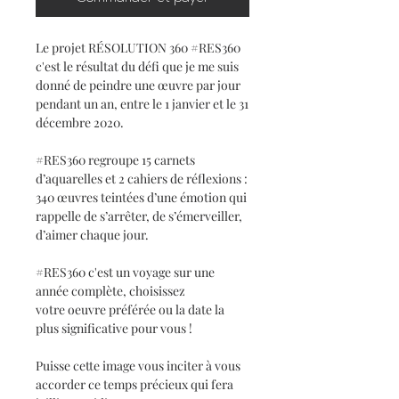
Le projet RÉSOLUTION 360 #RES360
c'est le résultat du défi que je me suis
donné de peindre une œuvre par jour
pendant un an, entre le 1 janvier et le 31
décembre 2020.
#RES360 regroupe 15 carnets
d’aquarelles et 2 cahiers de réflexions :
340 œuvres teintées d’une émotion qui
rappelle de s’arrêter, de s’émerveiller,
d’aimer chaque jour.
#RES360 c'est un voyage sur une
année complète, choisissez
votre oeuvre préférée ou la date la
plus significative pour vous !
Puisse cette image vous inciter à vous
accorder ce temps précieux qui fera