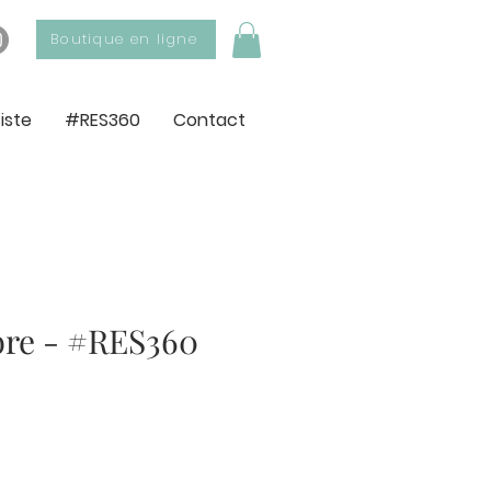
Boutique en ligne
tiste
#RES360
Contact
bre - #RES360