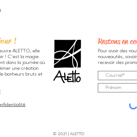
0
jour !
Restons en co
euvre ALETTO, elle
Pour avoir des nou
ir ! C’est la magie
nouveautés, savoir
ent dans la journée où
recevoir des promos
 Aimer une création
de bonheurs bruts et
!
nfidentialité
© 2021 | ALETTO