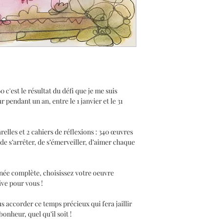
spécialiste en imp
Les oeuvres de la
à la demande. Le
sont envoyées à l'
prévoir un délai d
oeuvre.
'est le résultat du défi que je me suis
pendant un an, entre le 1 janvier et le 31
elles et 2 cahiers de réflexions : 340 œuvres
de s’arrêter, de s’émerveiller, d’aimer chaque
née complète, choisissez votre oeuvre
tive pour vous !
us accorder ce temps précieux qui fera jaillir
nheur, quel qu’il soit !