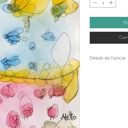
Aj
Com
Détails de l'article
Impression numériq
Dimensions 8 X 10 
bordure
Chaque oeuvre est 
Papier beaux-arts 
acide, 100% coton 
Prête à encadrer 
Emballage personn
en cadeau
Imprimée à Trois-