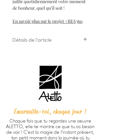
jaillir quotidiennement votre moment
de bonheur, quel qu’il soit !
En savoir plus sur le projet #RES360
Détails de l'article
Impression numérique à l'encre
giclée sur papier d'art
Dimensions 8 X 10 pouces (203 X
254 cm) incluant bordure
Chaque oeuvre est signée à la main
au verso
Papier beaux-arts Verona 250
HD, fini mat lisse, sans acide, 100%
coton (270g/m2).
Émerveille-toi, chaque jour !
Prête à encadrer -
cadre non
inclus
Chaque fois que tu regardes une oeuvre
Emballage personnalisé ALETTO
ALETTO, elle te montre ce que tu as besoin
parfait pour offrir en cadeau
de voir ! C’est la magie de l’instant présent,
Imprimée à Trois-Rivières
ton petit moment dans la journée où tu