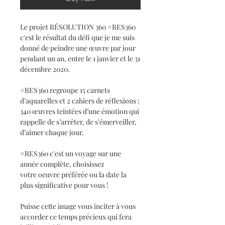
Le projet RÉSOLUTION 360 #RES360
c'est le résultat du défi que je me suis
donné de peindre une œuvre par jour
pendant un an, entre le 1 janvier et le 31
décembre 2020.
#RES360 regroupe 15 carnets
d’aquarelles et 2 cahiers de réflexions :
340 œuvres teintées d’une émotion qui
rappelle de s’arrêter, de s’émerveiller,
d’aimer chaque jour.
#RES360 c'est un voyage sur une
année complète, choisissez
votre oeuvre préférée ou la date la
plus significative pour vous !
Puisse cette image vous inciter à vous
accorder ce temps précieux qui fera