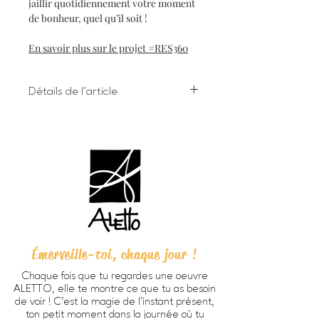
jaillir quotidiennement votre moment
de bonheur, quel qu’il soit !
En savoir plus sur le projet #RES360
Détails de l'article
Impression numérique à l'encre
giclée sur papier d'art
Dimensions 8 X 10 pouces (203 X
254 cm) incluant bordure
Chaque oeuvre est signée à la main
au verso
Papier beaux-arts Verona 250
HD, fini mat lisse, sans acide, 100%
coton (270g/m2).
Émerveille-toi, chaque jour !
Prête à encadrer -
cadre non
inclus
Chaque fois que tu regardes une oeuvre
Emballage personnalisé ALETTO
ALETTO, elle te montre ce que tu as besoin
parfait pour offrir en cadeau
de voir ! C’est la magie de l’instant présent,
Imprimée à Trois-Rivières
ton petit moment dans la journée où tu