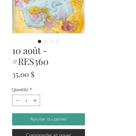
10 août -
#RES360
Prix
35,00 $
Quantité
*
Ajouter au panier
Commander et payer