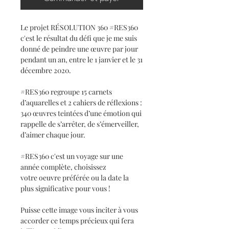
Le projet RÉSOLUTION 360 #RES360
c'est le résultat du défi que je me suis
donné de peindre une œuvre par jour
pendant un an, entre le 1 janvier et le 31
décembre 2020.
#RES360 regroupe 15 carnets
d’aquarelles et 2 cahiers de réflexions :
340 œuvres teintées d’une émotion qui
rappelle de s’arrêter, de s’émerveiller,
d’aimer chaque jour.
#RES360 c'est un voyage sur une
année complète, choisissez
votre oeuvre préférée ou la date la
plus significative pour vous !
Puisse cette image vous inciter à vous
accorder ce temps précieux qui fera