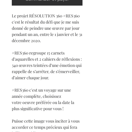
Le projet RÉSOLUTION 360 #RES360
c'est le résultat du défi que je me suis
donné de peindre une œuvre par jour
pendant un an, entre le 1 janvier et le 31
décembre 2020.
#RES360 regroupe 15 carnets
d’aquarelles et 2 cahiers de réflexions :
340 œuvres teintées d’une émotion qui
rappelle de s’arrêter, de s’émerveiller,
d’aimer chaque jour.
#RES360 c'est un voyage sur une
année complète, choisissez
votre oeuvre préférée ou la date la
plus significative pour vous !
Puisse cette image vous inciter à vous
accorder ce temps précieux qui fera