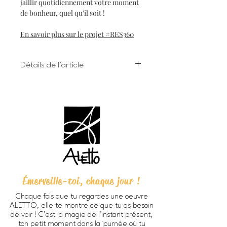
jaillir quotidiennement votre moment
de bonheur, quel qu’il soit !
En savoir plus sur le projet #RES360
Détails de l'article
Impression numérique à l'encre
giclée sur papier d'art
Dimensions 8 X 10 pouces (203 X
254 cm) incluant bordure
Chaque oeuvre est signée à la main
au verso
Papier beaux-arts Verona 250
HD, fini mat lisse, sans acide, 100%
coton (270g/m2).
Émerveille-toi, chaque jour !
Prête à encadrer -
cadre non
inclus
Chaque fois que tu regardes une oeuvre
Emballage personnalisé ALETTO
ALETTO, elle te montre ce que tu as besoin
parfait pour offrir en cadeau
de voir ! C’est la magie de l’instant présent,
Imprimée à Trois-Rivières
ton petit moment dans la journée où tu